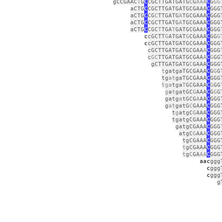
gCCGAAC
T
G
C
CGCTTGATGATG
C
G
AAA
C
G
GG
aCTG
C
CGCTTGATGATGCGAAA
C
GGG
aCTG
C
CG
C
TTGATG
A
TGCGAAA
C
GGG
aCTG
C
CGCTTGATG
A
TGCGAAA
C
GGG
aCTG
C
CGC
T
TGA
T
GATGCGAA
A
C
GGG
c
cGCTT
G
ATGAT
G
CGAAA
C
GG
G
c
cGCTTGATGATGCGAAA
C
GGG
cGCTTGATGATGCGAA
A
C
GGG
c
GC
TTGATGATGCGAA
A
C
G
GG
gCTTGATGATG
C
GAAA
C
GGG
t
gatgaTGCGAAA
C
G
G
G
tg
at
gaTGCGAAA
C
GGG
tga
tga
T
GCGAAA
C
G
GG
g
a
t
gatGC
G
AAA
C
G
G
G
gatg
a
tGCG
A
AA
C
GGG
g
at
gatG
C
GAAA
C
GGG
t
g
atgC
G
AAA
C
GGG
tgatgCGAAA
C
GGG
gatgCGAAA
C
GGG
atgC
G
AA
A
C
GGG
tgCGAAA
C
GGG
t
gCGAAA
C
GGG
t
g
C
GA
AA
C
GGG
aac
ggg
c
ggg
c
ggg
g