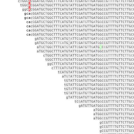
cTGGC
A
CGGATGCTGGCT
T
TCATGTA
T
TCGATGTTGATGGC
C
G
T
TTTG
T
TCTTGC
tGGC
A
CGGATGCTGGCTTTCATG
T
ATTCGATGTTGATGGCCGTTTTGTTCTTGC
ggC
A
CGGATGCTGGCTTTCATGTATTCGATGTTGATGGCCGTTTTGTTC
T
TG
C
a
cGGATGC
T
GGCTTTCATGTATTCGATGTTGATGGCCGTTTTGTTCTTGC
a
c
G
GATGCTGGCTTTCATG
T
ATTCGATGTTGATGGCCGTTTTGTTCTTGC
a
c
G
GAT
G
C
T
GGCTTT
C
ATGTA
TT
C
G
A
TG
TTG
A
TG
G
CCG
TT
TTGTTCTTGC
a
cGGATGCTGGCTT
T
CATGT
A
TTCG
A
TGTTGATGGC
C
GTTTTGTTCTTGC
a
cGGATGCTGGCTTTCATG
T
AT
T
CGATGTTGATGGCCGTT
T
TGTTCTTGC
a
cGGATGCTGGCTTTCATGTATTCGATGTTGATGGCCGTTTTGTTCTTGC
gATG
C
T
G
G
C
TTT
C
ATG
TA
TTC
G
ATGT
T
GAT
GG
C
C
GTTTTGTT
C
TTGC
gATGCT
G
GCT
TTCA
TG
G
ATT
C
GA
T
GTTGAT
G
GCCGT
T
TTGTTCTT
G
C
aT
G
C
T
GG
C
TTTCA
TGT
ATT
C
GA
T
G
T
T
G
ATG
T
C
C
GTTTT
G
TTC
T
TGC
aTGCTGGCTTTCATGTATTCGATGTTGATGGCCGTTTTG
T
TCTTGC
cTGGCTTT
C
ATG
T
ATTC
G
A
TG
T
T
GAT
GGCCGTTT
T
G
TTC
TTGC
tGGCTTTC
A
TGTATTCGATGTTGATGGCCGTTTTGTTCTTGC
ggCTTTCATGTATTCGATGTTGATGGCCGTTTTGTTCTTGC
c
T
T
T
CAT
G
TATTCG
AT
GTTGAT
G
GCCG
T
TTTG
G
TCT
T
GC
tCATGTATTCGATGTTGATGGCCGTTTTGTTCTTGC
aT
GT
A
T
TCGATGT
T
GAT
G
G
C
CGTT
T
T
G
TTCTT
G
C
tGTATTCGATGTTGATGGCCGTTTTGTTC
T
TGC
tGTATTCGATGTTGATGGCCGTTTTGTTC
T
TGC
tGT
A
TTCGATGTTGATGGCCGT
T
TTGTTCTTGC
tG
T
ATT
C
G
A
TG
T
TGATGGCCGTT
T
TGTTCTTGC
gTATTCGATGT
T
GATGGCCGTTTTGTTCTTGC
tC
G
ATGTTGATG
G
CCGT
T
T
T
G
T
TC
T
TG
C
gATGTTGATGGCCGTTTTGTTCTTGC
aTGGCCGTTTTGTT
C
TT
G
C
aTGGCCGTTTTGTTCTTGC
aTGG
C
CGTTTTGTTCTTGC
gCCGTT
T
TGTTCTTGC
gCCGTT
T
TGTTC
T
TGC
gCCGTTTTGTTCTTGC