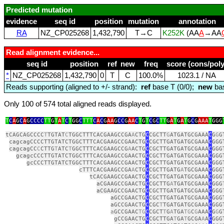
Predicted mutation
evidence
seq id
position
mutation
annotation
RA
NZ_CP025268
1,432,790
T→C
K252K
(AA
A
→AA
Read alignment evidence...
seq id
position
ref
new
freq
score (cons/poly
*
NZ_CP025268
1,432,790
0
T
C
100.0%
1023.1 / NA
Reads supporting (aligned to +/- strand):
ref
base T (0/0);
new
bas
Only 100 of 574 total aligned reads displayed.
T
C
A
G
C
A
G
CCCC
TT
G
T
A
T
C
T
GG
C
TTT
C
A
C
G
AA
G
CC
G
AA
C
T
G
T
C
G
C
TT
G
A
T
G
A
T
G
C
G
AAA
T
GGG
tCAGCAGCCCC
T
TGTAT
C
TGGCTTTCACGAAGCCGA
A
CTG
C
CGCTT
G
ATGATGCGAAA
C
G
G
G
cagcagCCCCTTGTATCTGGCTTTCACGAAGCCGAACTG
C
CGCTTGATGATGCGAAA
C
GGG
cagcagCC
C
CTTG
T
ATC
T
GGCTTTCACGAAGCCG
A
ACTG
C
CGCTTGATGATGCGAAA
C
GGG
gcagcCCCTTGTATCTGGCTTTCACGAAGCCGAACTG
C
CGCTTGATGATGCGAAA
C
GGG
gcCCCTTGTATCTGGCTTTCACGAAGCCGAACTG
C
CGCTTGATGATGCGAAA
C
GGG
cTTTCACGAAGCCGA
A
CTG
C
CGCTTGATG
A
TGCGAAA
C
GGG
tCACGAAGCCGAACTG
C
CGCTTGATGATGCGAAA
C
GGG
aCGAAGCCGAACTG
C
CGCTTG
A
TGATGCGAAA
C
GGG
aCGAAGCCGAACTG
C
CGCTTGATGATGCGAAA
C
GGG
aGCCGAACTG
C
CGCTTGATGATGCGAAA
C
GGG
aGCCGAACTG
C
CGC
T
TGATGATGCGAAA
C
GGG
a
GCCGAAC
TG
C
CGCT
T
G
A
TGA
TG
C
G
AAA
C
G
G
G
gCCGAACTG
C
CGCTTGA
T
GA
T
GCGA
A
A
C
GGG