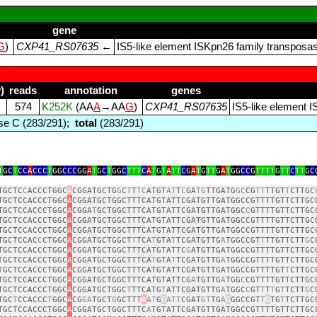
gene
G
)
CXP41_RS07635
←
IS5‑like element ISKpn26 family transposa
)
reads
annotation
genes
574
K252K
(AA
A
→AA
G
)
CXP41_RS07635
IS5‑like element 
e C (283/291);
total
(283/291)
T
G
C
T
CC
A
CCC
T
GG
CCC
GG
A
T
G
C
T
GG
C
TTT
C
A
T
G
T
A
TT
C
G
A
T
G
TT
G
A
T
GG
CC
G
TTTT
G
TT
C
TT
G
C
TGCTC
C
ACCCTGGC
A
CGGATGCTG
G
C
T
T
TC
ATGT
AT
T
C
GA
TG
TTGATG
GC
CG
TT
TTGT
T
CTTGC
TGCTCCACCCTGGC
A
CGGATGCTGGCTTTCATGTATTCGATGTTGATGGCCGTTTTGTTCTTGC
TGCTCCACCCTGGC
A
CGGA
T
GCTGGCTTTCATGTATTCGATGTTGATGGC
C
GTTTTGTTCTTGC
TGCTCCACCCTGGC
A
CGGATGCTGGCTTTCATGTATTCGATGTTGATGGCCGTTTTGTTCTTGC
TGCTCCACCCTGGC
A
CGGATGCTGGCTTTCATGTATTCGATGTTGATGGCCGTTTTGTTCTTGC
TGCTCCAC
C
CTGGC
A
CGGATGCTGGCT
T
TCA
T
GTA
T
TCGATGTTG
A
TGGCCGT
T
TTGTTCTT
G
C
TGCTCCACCCTGGC
A
CGGATGCTGGCTTTCATGTATTC
G
ATGTTGATGGCCGTTTTGTTCTTGC
T
GCTCCACCCTGGC
A
CGGATGCTGGCTTTCA
T
GTA
T
TCGATGTTG
A
TGGCCGTTTTGTTCTTGC
T
GCTCCACCCTGGC
A
CGGATGCTGGCTTTCATGTATTCGATGTTGATGGCCGTTTTGT
T
CTTGC
TGCTCCACCCTGGC
A
CGGATGCTGGCTTTCATGTATTCG
A
TGTTG
A
TGG
C
CGTTTTGTTCTTGC
TGCTCCACCCTGGC
A
CGGATGCTGGC
T
TTCATG
T
ATTCGATGTTG
A
TGGC
C
GT
T
T
T
G
T
TCTT
G
C
TGC
T
CCACCC
T
GGC
A
CG
GA
TGCT
G
GCTTT
A
AT
G
G
ATT
CGAT
GT
TG
A
G
GGCCGT
T
G
TG
T
TCTTGC
TGCTCCACCCTGGC
A
CGGATGCTGGCTTTC
A
TGTATTCGATGTTGATGGCCGTTTTGTTCTTGC