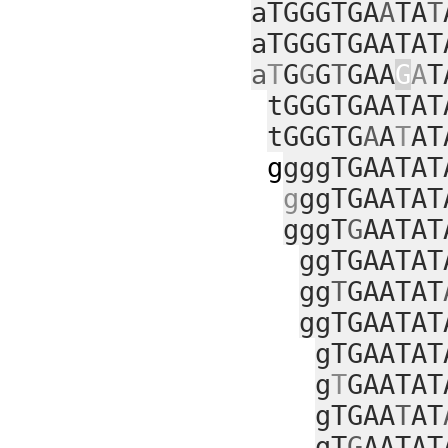
aTGGGTGA
A
TA
T
aTGGGTGAATAT
a
T
G
G
G
T
GAA
G
A
T
tGGGTGAATAT
tGGGTG
A
A
T
AT
g
gggTGAATAT
g
ggTGAATAT
gggT
G
AATAT
ggTGAATAT
gg
T
GAATAT
ggTGAATAT
gTGAATAT
g
T
GAATAT
gTGAA
T
AT
gT
G
AATAT