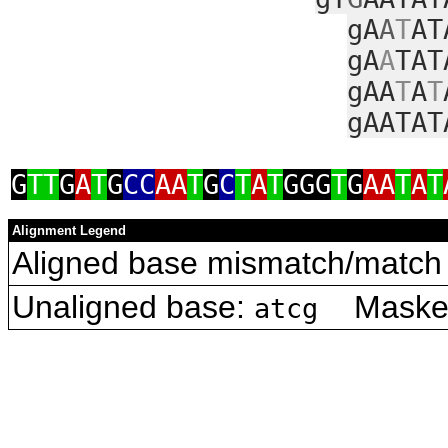
gA
A
T
AT
gA
A
TAT
gAA
T
A
T
gAATAT
G
TT
G
A
T
G
CC
AA
T
G
C
T
A
T
GGG
T
G
AA
T
A
T
Alignment Legend
Aligned base mismatch/match 
Unaligned base:
Masked 
atcg