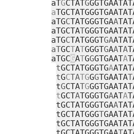
aT
G
CTAT
G
GGTGAATAT
a
TGCTATGGGTGAATAT
aTG
C
TATGGGTGA
A
TAT
aTGCTA
T
GGGTGAATAT
aTG
C
TATGGGT
GA
ATAT
aT
GC
T
A
T
GGGT
G
A
A
T
A
T
aTGC
G
A
T
G
G
GTGAAT
A
T
t
GCTATGGGTG
A
ATAT
t
G
C
TA
TG
G
G
TGAATA
T
t
G
CTA
T
G
GGTGAATAT
t
GCT
A
TGGGTG
A
AT
A
T
tGCTATGGGTGA
A
TAT
tGCTATGGG
T
GAATAT
tGCTATGGGTGAATAT
tGCTATGGGTGAA
T
AT