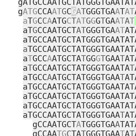
gATGCCAATGCTATGGGTGAATAT
g
ATG
CCA
AT
G
C
G
A
T
GGGTGA
A
T
AT
a
T
G
C
C
A
ATG
C
T
AT
G
G
G
T
GA
AT
A
T
aT
G
CCAATGCT
AT
GGGTGA
AT
AT
aTGCCAATGCTATGGGTGAATAT
a
TGCCAATGCTATGGGTGAATAT
a
T
GCC
A
ATGCTA
T
GG
G
T
GAA
T
AT
a
T
GCCAATGCTATGGGTGAATA
T
aTGCC
A
ATGCTATGGGTGAA
T
AT
aTGCCAATGCTATGGGTGAATAT
aTGCCAATGCTATGGGTGAATAT
aTGCCAATGCTATGGGTGAATAT
aTGCCAATGCTATGGGTGAA
T
AT
gCCAATGCT
A
TGGGTGA
A
TAT
gCCAA
TG
C
TA
T
GGGTGAA
T
A
T