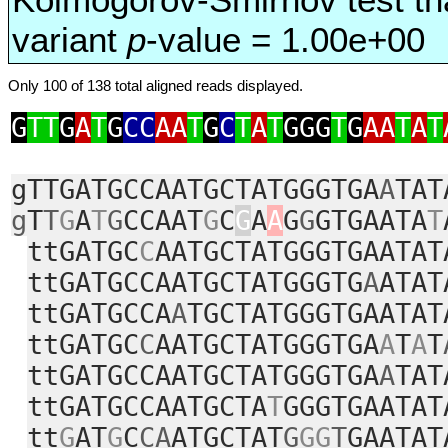
variant
p
-value = 1.00e+00
Only 100 of 138 total aligned reads displayed.
G
TT
G
A
T
G
CC
AA
T
G
C
T
A
T
GGG
T
G
AA
T
A
T
gTTGATGCCAATGCTATGGGTGA
A
TAT
g
T
T
G
A
T
G
CCAAT
G
C
G
A
A
G
G
GTGAATA
T
ttGATGC
C
AATGCTATGGGTGAATAT
ttGATGCCAATGCTATGGGTG
A
ATAT
ttGATGCCA
A
TGCTATGGGTGAATAT
ttGATGC
C
AATGCTATGGGTGA
A
T
A
T
ttGATGCCAATGCTATGGGTGA
A
TAT
ttGATGCCAATGCTA
T
GGGTGAATAT
tt
G
AT
G
C
CA
ATGCTAT
G
GG
T
GAATAT