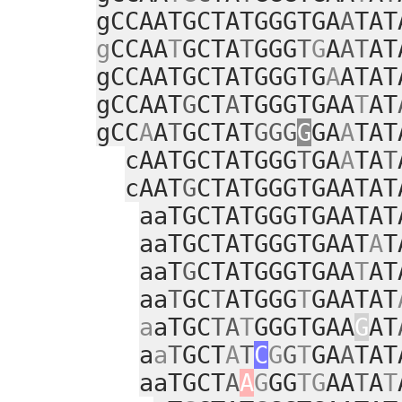
gCCAATGCTATGGGTGA
A
TAT
g
CCAA
T
GCTA
T
GGG
T
G
A
AT
AT
gCCAATGCTATGGGTG
A
ATAT
gCCAAT
G
CT
A
TGGGTGAA
T
AT
gCC
A
A
T
GCTAT
GGG
G
GA
A
TAT
cAATGCTATGGG
T
GA
A
TA
T
cAAT
G
CTATGGGTGAATAT
aaTGCTATGGGTGAATAT
aaTGCTATGGGTGAAT
A
T
aaT
G
CTATGGGTGAA
T
AT
aa
T
GC
T
ATGGG
T
GAATAT
a
aTGC
TA
T
GGGTGAA
G
AT
a
a
T
GCT
A
T
C
G
G
T
GA
A
TAT
aaTGCT
A
A
G
GG
TG
AA
T
A
T