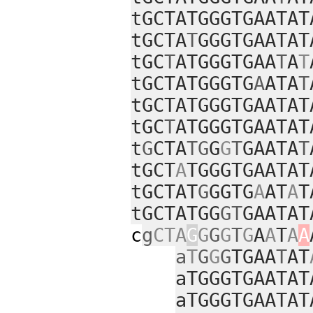
tGCTATGGGTGAATAT
tGCTA
T
GGGTGAATAT
tGC
T
ATGGGTGAA
T
A
T
tGCTATGGGTG
A
ATA
T
tGCTATGGGTGAATAT
tGC
T
ATGGGTGAATAT
t
G
CTA
TG
G
G
T
GAATA
T
tGCT
A
TGGGTGAATAT
tGCTAT
G
GGTG
A
AT
A
T
tGCTATGG
GT
GAATAT
c
g
CTA
G
G
G
G
T
G
A
A
T
A
A
a
T
G
G
G
TGAA
T
AT
aTGGGTGAATAT
aTGGGTGAATAT