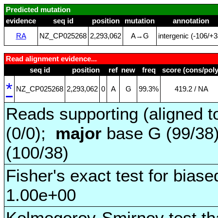
Predicted mutation
evidence
seq id
position
mutation
annotation
RA
NZ_CP025268
2,293,062
A→G
intergenic (‑106/+3
Read alignment evidence...
seq id
position
ref
new
freq
score (cons/poly
*
NZ_CP025268
2,293,062
0
A
G
99.3%
419.2 / NA
Reads supporting (aligned t
(0/0);
major
base G (99/38
(100/38)
Fisher's exact test for biase
1.00e+00
Kolmogorov-Smirnov test tha