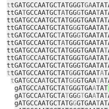
t
tGATGCCAATGCTATGGGT
GA
ATAT
ttGA
T
GCCAATGCT
A
TGG
G
TGAA
T
AT
ttGATGCCAATGCTATGGGTGAATAT
ttGATGCCAATGCTATG
G
GTGAATAT
t
tGATGCCAATGC
T
ATGG
G
TGAATAT
ttGATGCCAATGCT
A
TGGGTGAATAT
ttGATGCCAATGCTATGGGTGAATA
T
ttGAT
G
CC
A
ATGCTATGGGTG
A
ATAT
ttGATGCCAATGCTATGGGTGAATAT
t
tGATGCCAATGCTAT
G
GGTGAAT
A
T
t
GAT
G
CCA
A
TGCTAT
GG
GTGAA
T
A
T
gATGCC
A
ATGCTA
T
GGGTGA
A
TAT
gA
T
GCCA
A
TGCTA
T
GG
G
T
GA
A
TA
T
gATGCCAATGCTATG
G
GTGAA
T
AT