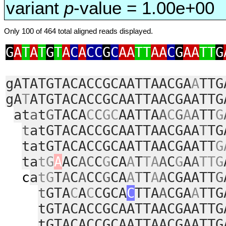
variant
p
-value = 1.00e+00
Only 100 of 464 total aligned reads displayed.
G
A
T
A
T
G
T
A
C
A
CC
G
C
AA
TT
AA
C
G
AA
TT
G
gATATGTACACCGCAATTAACGA
A
TTG
gA
T
ATGTACACCGCAATTAACGAATTG
at
a
t
G
TACA
C
C
GC
AATTA
A
C
G
A
A
TT
G
t
atGTACACCGCAATTAACGAA
T
TG
tatGTACACCGCAATTAACGAATT
G
ta
tG
A
AC
AC
C
G
CA
A
T
TA
A
C
G
A
A
TTG
c
a
tG
T
A
C
A
CC
G
CA
A
T
T
A
A
CGAATT
G
t
GTA
C
A
C
CGCA
C
TTA
A
CGA
A
TTG
tGTACACCGCAATTAACGAATTG
tGTACACCGCAATTAACGAATTG