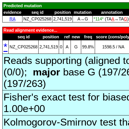
Predicted mutation
evidence
seq id
position
mutation
annotation
RA
NZ_CP025268
2,741,519
A→G
*114*
(TA
A
→TA
G
Read alignment evidence...
seq id
position
ref
new
freq
score (cons/poly
*
NZ_CP025268
2,741,519
0
A
G
99.8%
1598.5 / NA
Reads supporting (aligned t
(0/0);
major
base G (197/2
(197/263)
Fisher's exact test for biase
1.00e+00
Kolmogorov-Smirnov test tha