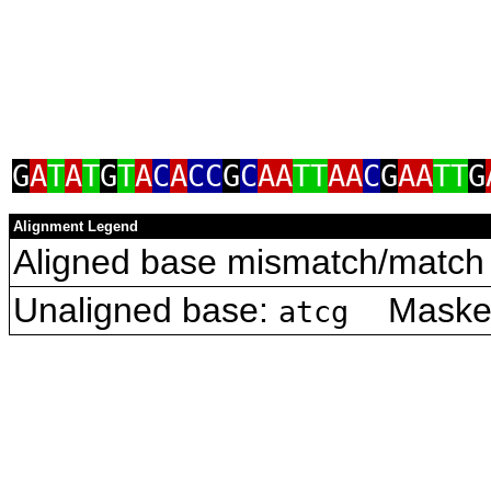
G
A
T
A
T
G
T
A
C
A
CC
G
C
AA
TT
AA
C
G
AA
TT
G
Alignment Legend
Aligned base mismatch/match 
Unaligned base:
Masked 
atcg