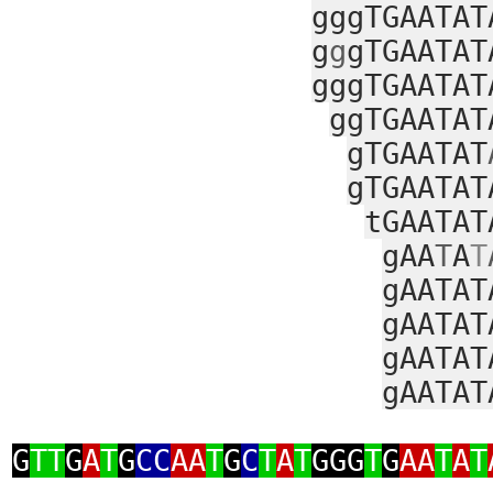
gggTGAATAT
g
g
gTGAATAT
gggTGAATAT
ggTGAATAT
gTGAATAT
gTGAATAT
tGAATAT
gAA
T
A
T
gAATAT
gAATAT
gAATAT
gAATAT
G
TT
G
A
T
G
CC
AA
T
G
C
T
A
T
GGG
T
G
AA
T
A
T