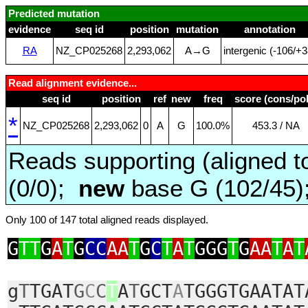
Predicted mutation
evidence
seq id
position
mutation
annotation
RA
NZ_CP025268
2,293,062
A→G
intergenic (‑106/+3
Read alignment evidence...
seq id
position
ref
new
freq
score (cons/pol
*
NZ_CP025268
2,293,062
0
A
G
100.0%
453.3 / NA
Reads supporting (aligned t
(0/0);
new
base G (102/45
Only 100 of 147 total aligned reads displayed.
G
TT
G
A
T
G
CC
AA
T
G
C
T
A
T
GGG
T
G
AA
T
A
T
g
T
TGAT
G
C
C
T
A
T
GCT
A
TGGGTGAATAT