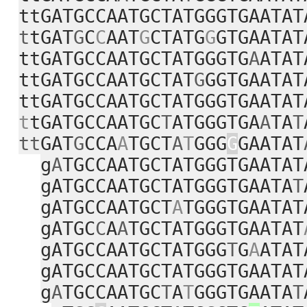
ttGATGCCAATGCTATGGGTGAATAT
t
tGAT
G
C
C
AAT
G
CTATG
G
GTGAATAT
ttGATGCCAATGCTATGGGTG
A
ATAT
ttGATGCCAATGCTAT
G
GGTGAATAT
ttGATGCCAATGCTATGGGTGAATAT
t
tGATGCCAATGC
T
ATGGGTGA
A
TA
T
tt
GAT
G
CCA
A
TGCT
A
T
GGG
G
GAATAT
g
A
TGCCAATGCTATGGGTGAATAT
gATGCCAATGCTATGGGTGAATA
T
gATGCCAATGCT
A
TGGGTGAATAT
gATGC
C
A
A
TGCTATGGGTGAATAT
gATGCCAATGCTATGGG
T
G
A
ATAT
gATGCCAATGCTATGGGTGAATAT
g
A
TGCCAATGC
T
A
T
GGGTGAATA
T