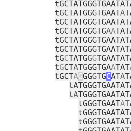
tGCTATGGGTGAATAT
tGCTATGGG
T
GAAT
A
T
tGCTATGGGTGAATA
T
tGCTATGGGTG
A
A
TAT
tGCTATGGGTGAATAT
tGCTATGGGTGAATAT
tG
C
TATG
G
G
TGAATAT
t
G
CT
A
T
G
GGTGA
A
TAT
tGCT
A
G
GG
GT
G
C
A
TA
T
tATGGGTGAATAT
t
A
TGGGTGAATAT
tGGGTGAAT
A
T
tGGGTGAATAT
tGGGTGAATAT
tGGGTGAATAT