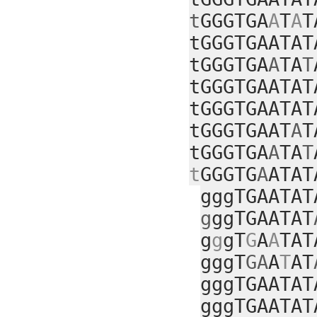
t
GGGTGA
A
T
A
T
tGGGTGAATAT
tGGGTGA
A
TA
T
tGGGTGAATAT
tGGGTGAATAT
tGGGTGAAT
A
T
tGGGTGA
A
TA
T
t
GGGTG
A
ATAT
gggTGAATAT
g
ggTGAATAT
g
g
gT
G
A
A
TAT
gggT
GA
A
T
AT
gggTGAATAT
gggTGAATAT